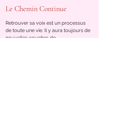
Le Chemin Continue
Retrouver sa voix est un processus 
de toute une vie. Il y aura toujours de 
nouvelles couches de 
conditionnement à traverser, de 
nouvelles peurs à apprivoiser, de 
nouvelles vérités à oser exprimer.
Ce chemin est celui de la libération. 
Chaque fois que nous osons dire 
notre vérité — avec respect mais sans 
compromis — nous libérons une part 
d'énergie vitale qui était emprisonnée. 
Nous réparons quelque chose de 
profond en nous. Nous redevenons 
entiers.
Car au fond, s'exprimer librement, 